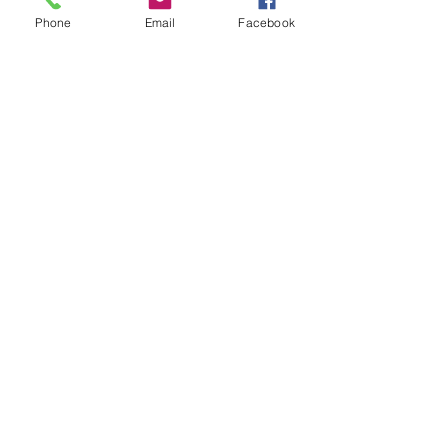
commentée.
Phone
Email
Facebook
Château de Fisenne
Rue du Château 2