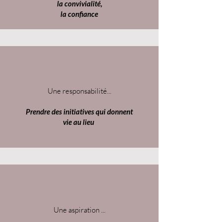
la convivialité,
la confiance​
Une responsabilité...
Prendre des initiatives qui donnent
vie au lieu
Une aspiration ...