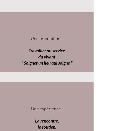
Une orientation..
Travailler au service
du vivant
" Soigner un lieu qui soigne "
Une expérience..
La rencontre,
le soutien,