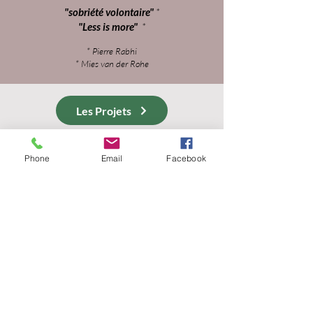
"sobriété volontaire"
*
"Less is more"
*
* Pierre Rabhi
* Mies van der Rohe
Les Projets
Phone
Email
Facebook