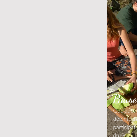
Pause
Quelques 
détente da
participat
du lieu. ​