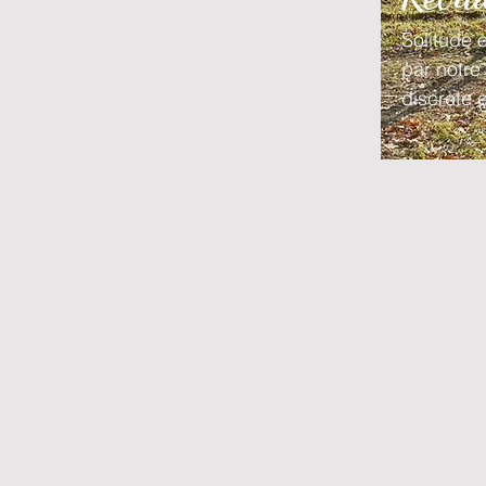
Solitude
par notre
discrète e