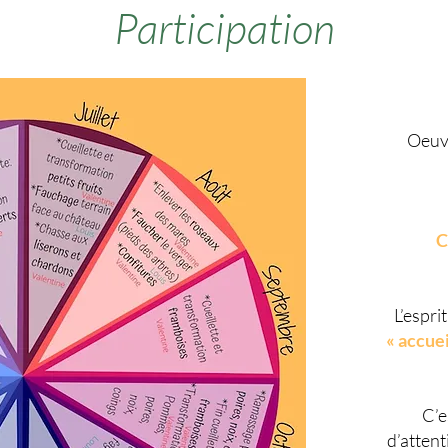
Participation
Oeuvr
C
L’espri
« accuei
C’e
d’attent