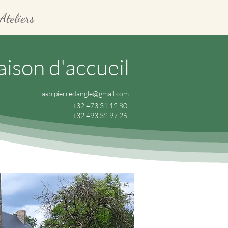
Ateliers
ison d'accueil
asblpierredangle@gmail.com
+32 473 31 12 80
+32 493 32 97 26