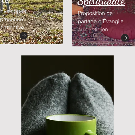
Spiritualité
 enveloppée
Proposition de
 présence
partage d’Evangile
t attentive.
au quotidien.