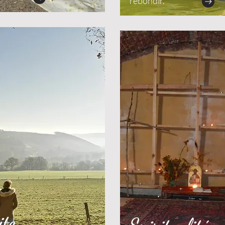
rebondir.
ite