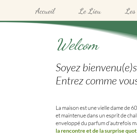
Accueil
Le Lieu
Les 
Welcom
Soyez bienvenu(e)s
Entrez comme vous
La maison est une vielle dame de 6
et maintenue dans un esprit de chale
enveloppé du parfum d’autrefois ma
la rencontre et de la surprise quo