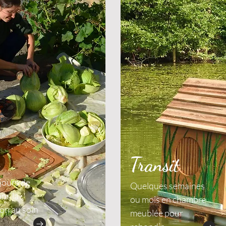
Transit
jours de
Quelques semaines
ns la
ou mois en chambre
ion au soin
meublée pour