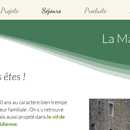
Projets
Séjours
Produits
La Ma
 êtes !
00 ans au caractère bien trempé
ur familiale . On s’y retrouve
is aussi projeté dans
le vif de
tidienne
.