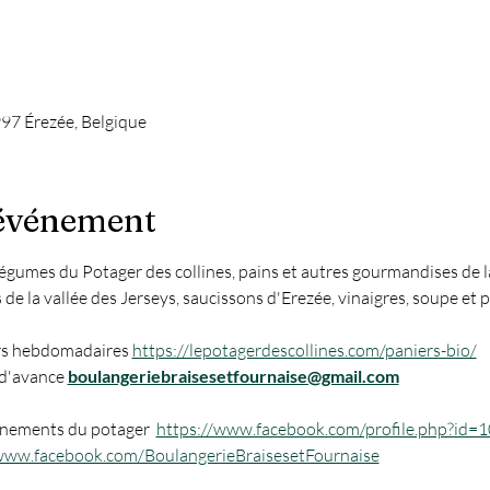
97 Érezée, Belgique
'événement
légumes du Potager des collines, pains et autres gourmandises de l
 de la vallée des Jerseys, saucissons d'Erezée, vinaigres, soupe et 
ers hebdomadaires 
https://lepotagerdescollines.com/paniers-bio/
d'avance 
boulangeriebraisesetfournaise@gmail.com
énements du potager  
https://www.facebook.com/profile.php?id
www.facebook.com/BoulangerieBraisesetFournaise