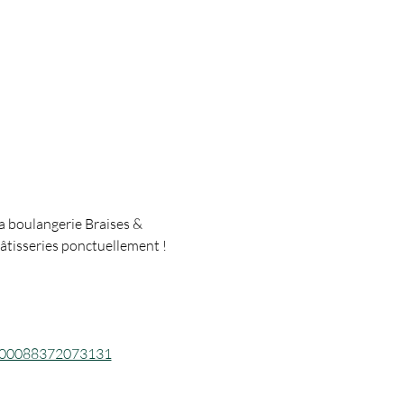
a boulangerie Braises & 
pâtisseries ponctuellement !
=100088372073131