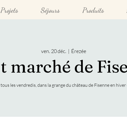
Projets
Séjours
Produits
ven. 20 déc.
  |  
Érezée
it marché de Fis