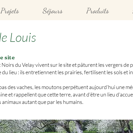
Projets
Séjours
Produits
e Louis
e site
irs du Velay vivent sur le site et pâturent les vergers de p
lieu : ils entretiennent les prairies, fertilisent les sols et 
 pas des vaches, les moutons perpétuent aujourd’hui une mémo
ine et rappellent que cette terre, avant d’être un lieu d’accue
es animaux autant que par les humains.