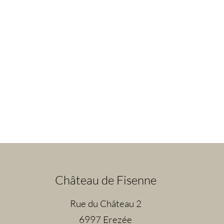
Château de Fisenne
Rue du Château 2
6997 Erezée