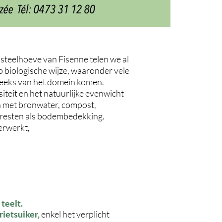
steelhoeve van Fisenne telen we al
p biologische wijze, waaronder vele
reeks van het domein komen.
teit en het natuurlijke evenwicht
 met bronwater, compost,
resten als bodembedekking.
verwerkt,
teelt.
rietsuiker,
enkel het verplicht