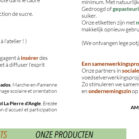
outé dans le cadre
minimum. Met natuurlijk
Gedroogd of
gepasteur
ction de sucre.
suiker.
Onze etiketten zijn met
m
makkelijk opnieuw gebr
l’atelier ! )
(We ontvangen lege potj
ngagent à
insérer
des
Een samenwerkingspro
t à diffuser l’esprit
Onze partners in
sociale
voedselverwerkingsproj
Zo stimuleren we same
-ados
, Marche-en-Famenne
en
ondernemingszin
op 
hage scolaire et orientation
bl La Pierre d'Angle
, Erezée
AMO
n d'accueil et participation