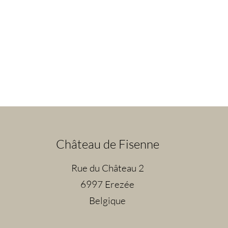
Château de Fisenne
Rue du Château 2
6997 Erezée
Belgique