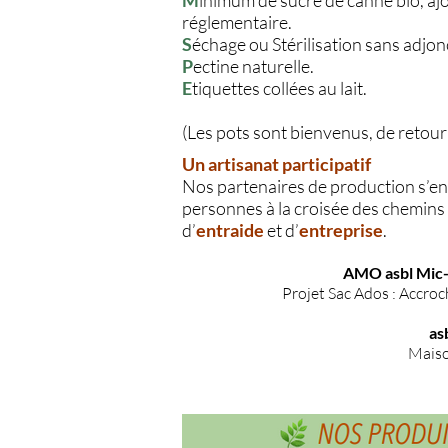
M
inimum de sucre de canne bio, aj
réglementaire.
S
échage ou Stérilisation sans adjon
P
ectine naturelle.
E
tiquettes collées au lait.
(Les pots sont bienvenus, de retour à 
Un artisanat participatif
Nos partenaires de production s’e
personnes à la croisée des chemins e
d’
entraide
et d’
entreprise
.
AMO asbl Mic
Projet Sac Ados : Accroc
as
Maiso