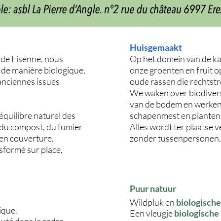
Huisgemaakt
 de Fisenne, nous
Op het domein van de ka
s de manière biologique,
onze groenten en fruit o
anciennes issues
oude rassen die rechtst
We waken over biodiversi
van de bodem en werken
’équilibre naturel des
schapenmest en planten
e, du compost, du fumier
Alles wordt ter plaatse 
en couverture.
zonder tussenpersonen.
sformé sur place,
Puur natuur
Wildpluk en
biologische 
ique.
Een vleugje
biologische 