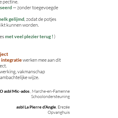
e pectine.
iseerd
— zonder toegevoegde
elk gelijmd
, zodat de potjes
uikt kunnen worden.
es
met veel plezier terug !
)
ject
 integratie
werken mee aan dit
ect.
nwerking, vakmanschap
ambachtelijke wijze.
​
 asbl Mic-ados
, Marche-en-Famenne
Schoolondersteuning
asbl La Pierre d’Angle
, Erezée
Opvanghuis